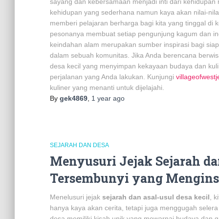
sayang dan kebersamaan menjadi inti dari kehidupan m
kehidupan yang sederhana namun kaya akan nilai-nil
memberi pelajaran berharga bagi kita yang tinggal di 
pesonanya membuat setiap pengunjung kagum dan in
keindahan alam merupakan sumber inspirasi bagi sia
dalam sebuah komunitas. Jika Anda berencana berwisat
desa kecil yang menyimpan kekayaan budaya dan kuline
perjalanan yang Anda lakukan. Kunjungi
villageofwestj
kuliner yang menanti untuk dijelajahi.
By
gek4869
,
1 year
ago
SEJARAH DAN DESA
Menyusuri Jejak Sejarah da
Tersembunyi yang Mengins
Menelusuri jejak
sejarah dan asal-usul desa kecil
, 
hanya kaya akan cerita, tetapi juga menggugah sele
desa memiliki kisah unik yang mewarnai budaya dan ga