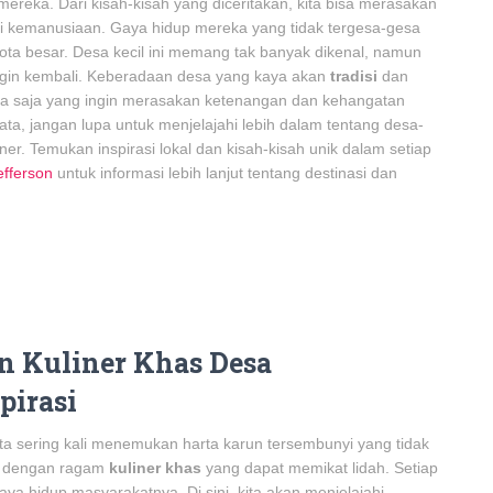
ereka. Dari kisah-kisah yang diceritakan, kita bisa merasakan
ai kemanusiaan. Gaya hidup mereka yang tidak tergesa-gesa
kota besar. Desa kecil ini memang tak banyak dikenal, namun
gin kembali. Keberadaan desa yang kaya akan
tradisi
dan
pa saja yang ingin merasakan ketenangan dan kehangatan
a, jangan lupa untuk menjelajahi lebih dalam tentang desa-
r. Temukan inspirasi lokal dan kisah-kisah unik dalam setiap
efferson
untuk informasi lebih lanjut tentang destinasi dan
n Kuliner Khas Desa
pirasi
kita sering kali menemukan harta karun tersembunyi yang tidak
ra dengan ragam
kuliner khas
yang dapat memikat lidah. Setiap
ya hidup masyarakatnya. Di sini, kita akan menjelajahi