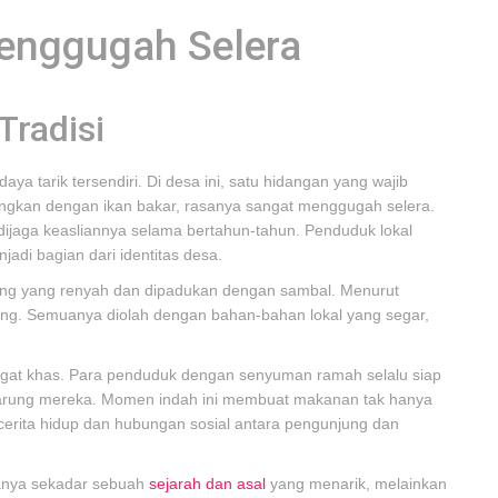
enggugah Selera
Tradisi
aya tarik tersendiri. Di desa ini, satu hidangan yang wajib
sangkan dengan ikan bakar, rasanya sangat menggugah selera.
 dijaga keasliannya selama bertahun-tahun. Penduduk lokal
adi bagian dari identitas desa.
kong yang renyah dan dipadukan dengan sambal. Menurut
njung. Semuanya diolah dengan bahan-bahan lokal yang segar,
sangat khas. Para penduduk dengan senyuman ramah selalu siap
 warung mereka. Momen indah ini membuat makanan tak hanya
i cerita hidup dan hubungan sosial antara pengunjung dan
 hanya sekadar sebuah
sejarah dan asal
yang menarik, melainkan