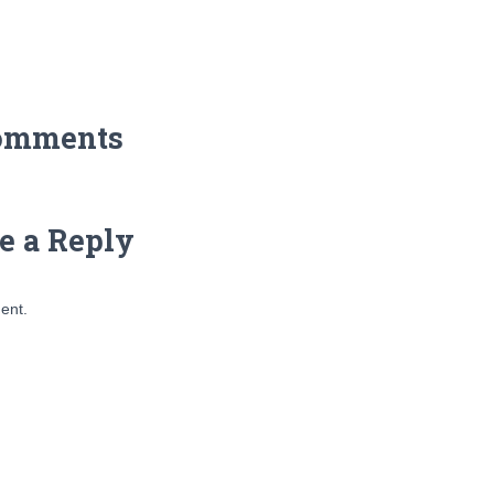
omments
e a Reply
ent.