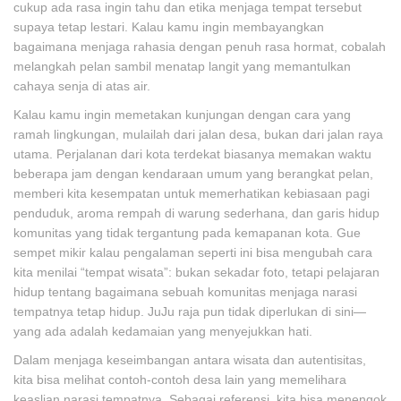
cukup ada rasa ingin tahu dan etika menjaga tempat tersebut
supaya tetap lestari. Kalau kamu ingin membayangkan
bagaimana menjaga rahasia dengan penuh rasa hormat, cobalah
melangkah pelan sambil menatap langit yang memantulkan
cahaya senja di atas air.
Kalau kamu ingin memetakan kunjungan dengan cara yang
ramah lingkungan, mulailah dari jalan desa, bukan dari jalan raya
utama. Perjalanan dari kota terdekat biasanya memakan waktu
beberapa jam dengan kendaraan umum yang berangkat pelan,
memberi kita kesempatan untuk memerhatikan kebiasaan pagi
penduduk, aroma rempah di warung sederhana, dan garis hidup
komunitas yang tidak tergantung pada kemapanan kota. Gue
sempet mikir kalau pengalaman seperti ini bisa mengubah cara
kita menilai “tempat wisata”: bukan sekadar foto, tetapi pelajaran
hidup tentang bagaimana sebuah komunitas menjaga narasi
tempatnya tetap hidup. JuJu raja pun tidak diperlukan di sini—
yang ada adalah kedamaian yang menyejukkan hati.
Dalam menjaga keseimbangan antara wisata dan autentisitas,
kita bisa melihat contoh-contoh desa lain yang memelihara
keaslian narasi tempatnya. Sebagai referensi, kita bisa menengok