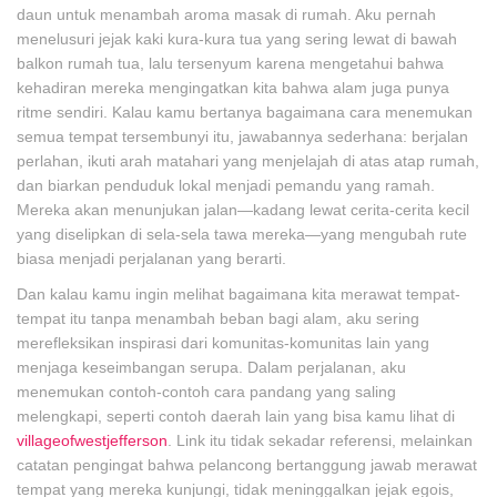
daun untuk menambah aroma masak di rumah. Aku pernah
menelusuri jejak kaki kura-kura tua yang sering lewat di bawah
balkon rumah tua, lalu tersenyum karena mengetahui bahwa
kehadiran mereka mengingatkan kita bahwa alam juga punya
ritme sendiri. Kalau kamu bertanya bagaimana cara menemukan
semua tempat tersembunyi itu, jawabannya sederhana: berjalan
perlahan, ikuti arah matahari yang menjelajah di atas atap rumah,
dan biarkan penduduk lokal menjadi pemandu yang ramah.
Mereka akan menunjukan jalan—kadang lewat cerita-cerita kecil
yang diselipkan di sela-sela tawa mereka—yang mengubah rute
biasa menjadi perjalanan yang berarti.
Dan kalau kamu ingin melihat bagaimana kita merawat tempat-
tempat itu tanpa menambah beban bagi alam, aku sering
merefleksikan inspirasi dari komunitas-komunitas lain yang
menjaga keseimbangan serupa. Dalam perjalanan, aku
menemukan contoh-contoh cara pandang yang saling
melengkapi, seperti contoh daerah lain yang bisa kamu lihat di
villageofwestjefferson
. Link itu tidak sekadar referensi, melainkan
catatan pengingat bahwa pelancong bertanggung jawab merawat
tempat yang mereka kunjungi, tidak meninggalkan jejak egois,