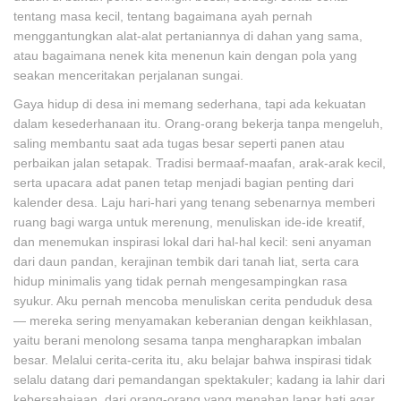
tentang masa kecil, tentang bagaimana ayah pernah
menggantungkan alat-alat pertaniannya di dahan yang sama,
atau bagaimana nenek kita menenun kain dengan pola yang
seakan menceritakan perjalanan sungai.
Gaya hidup di desa ini memang sederhana, tapi ada kekuatan
dalam kesederhanaan itu. Orang-orang bekerja tanpa mengeluh,
saling membantu saat ada tugas besar seperti panen atau
perbaikan jalan setapak. Tradisi bermaaf-maafan, arak-arak kecil,
serta upacara adat panen tetap menjadi bagian penting dari
kalender desa. Laju hari-hari yang tenang sebenarnya memberi
ruang bagi warga untuk merenung, menuliskan ide-ide kreatif,
dan menemukan inspirasi lokal dari hal-hal kecil: seni anyaman
dari daun pandan, kerajinan tembik dari tanah liat, serta cara
hidup minimalis yang tidak pernah mengesampingkan rasa
syukur. Aku pernah mencoba menuliskan cerita penduduk desa
— mereka sering menyamakan keberanian dengan keikhlasan,
yaitu berani menolong sesama tanpa mengharapkan imbalan
besar. Melalui cerita-cerita itu, aku belajar bahwa inspirasi tidak
selalu datang dari pemandangan spektakuler; kadang ia lahir dari
kebersahajaan, dari orang-orang yang menahan lapar hati agar