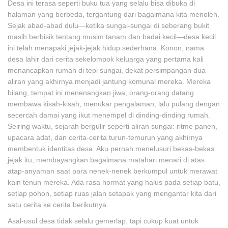
Desa ini terasa seperti buku tua yang selalu bisa dibuka di
halaman yang berbeda, tergantung dari bagaimana kita menoleh.
Sejak abad-abad dulu—ketika sungai-sungai di seberang bukit
masih berbisik tentang musim tanam dan badai kecil—desa kecil
ini telah menapaki jejak-jejak hidup sederhana. Konon, nama
desa lahir dari cerita sekelompok keluarga yang pertama kali
menancapkan rumah di tepi sungai, dekat persimpangan dua
aliran yang akhirnya menjadi jantung komunal mereka. Mereka
bilang, tempat ini menenangkan jiwa; orang-orang datang
membawa kisah-kisah, menukar pengalaman, lalu pulang dengan
secercah damai yang ikut menempel di dinding-dinding rumah.
Seiring waktu, sejarah bergulir seperti aliran sungai: ritme panen,
upacara adat, dan cerita-cerita turun-temurun yang akhirnya
membentuk identitas desa. Aku pernah menelusuri bekas-bekas
jejak itu, membayangkan bagaimana matahari menari di atas
atap-anyaman saat para nenek-nenek berkumpul untuk merawat
kain tenun mereka. Ada rasa hormat yang halus pada setiap batu,
setiap pohon, setiap ruas jalan setapak yang mengantar kita dari
satu cerita ke cerita berikutnya.
Asal-usul desa tidak selalu gemerlap, tapi cukup kuat untuk