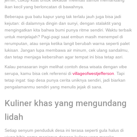
jernih, cukup kuat untuk sekadar melintas sambil memandang
ikan kecil yang berloncatan di bawahnya.
Beberapa gua batu kapur yang tak terlalu jauh juga bisa jadi
kejutan: di dalamnya dingin dan sunyi, dengan stalaktit yang
mengingatkan kita bahwa bumi punya ritme sendiri. Waktu terbaik
untuk menjelajah? Pagi-pagi saat embun masih menempel di
rerumputan, atau senja ketika langit berubah warna seperti palet
lukisan. Jangan lupa membawa air minum, cek ulang sandalmu,
dan tetap menjaga kebersihan agar tempat ini bisa tetap asri.
Kalau penasaran ingin melihat contoh desa wisata dengan vibe
serupa, kamu bisa cek referensi di
villageofwestjefferson
. Tapi
tetap ingat: tiap desa punya cerita uniknya sendiri, jadi biarkan
pengalamanmu sendiri yang menulis jejak di sana.
Kuliner khas yang mengundang
lidah
Setiap senyum penduduk desa ini terasa seperti gula halus di