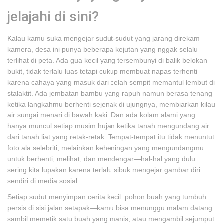
jelajahi di sini?
Kalau kamu suka mengejar sudut-sudut yang jarang direkam
kamera, desa ini punya beberapa kejutan yang nggak selalu
terlihat di peta. Ada gua kecil yang tersembunyi di balik belokan
bukit, tidak terlalu luas tetapi cukup membuat napas terhenti
karena cahaya yang masuk dari celah sempit memantul lembut di
stalaktit. Ada jembatan bambu yang rapuh namun berasa tenang
ketika langkahmu berhenti sejenak di ujungnya, membiarkan kilau
air sungai menari di bawah kaki. Dan ada kolam alami yang
hanya muncul setiap musim hujan ketika tanah mengundang air
dari tanah liat yang retak-retak. Tempat-tempat itu tidak menuntut
foto ala selebriti, melainkan keheningan yang mengundangmu
untuk berhenti, melihat, dan mendengar—hal-hal yang dulu
sering kita lupakan karena terlalu sibuk mengejar gambar diri
sendiri di media sosial.
Setiap sudut menyimpan cerita kecil: pohon buah yang tumbuh
persis di sisi jalan setapak—kamu bisa menunggu malam datang
sambil memetik satu buah yang manis, atau mengambil sejumput