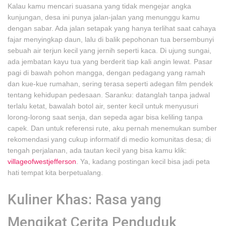
Kalau kamu mencari suasana yang tidak mengejar angka
kunjungan, desa ini punya jalan-jalan yang menunggu kamu
dengan sabar. Ada jalan setapak yang hanya terlihat saat cahaya
fajar menyingkap daun, lalu di balik pepohonan tua bersembunyi
sebuah air terjun kecil yang jernih seperti kaca. Di ujung sungai,
ada jembatan kayu tua yang berderit tiap kali angin lewat. Pasar
pagi di bawah pohon mangga, dengan pedagang yang ramah
dan kue-kue rumahan, sering terasa seperti adegan film pendek
tentang kehidupan pedesaan. Saranku: datanglah tanpa jadwal
terlalu ketat, bawalah botol air, senter kecil untuk menyusuri
lorong-lorong saat senja, dan sepeda agar bisa keliling tanpa
capek. Dan untuk referensi rute, aku pernah menemukan sumber
rekomendasi yang cukup informatif di medio komunitas desa; di
tengah perjalanan, ada tautan kecil yang bisa kamu klik:
villageofwestjefferson
. Ya, kadang postingan kecil bisa jadi peta
hati tempat kita berpetualang.
Kuliner Khas: Rasa yang
Mengikat Cerita Penduduk