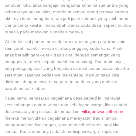
panduan lokal tidak sengaja mengantar tamu ke sumur tua yang
sebenarnya bukan jalan, membuat semua orang tertawa karena
akhirnya kami mengubah rute jadi jalan setapak yang lebih adem.
Cerita-cerita kecil ini menambah warna pada desa, seperti bumbu
rahasia pada masakan rumahan mereka.
Waktu festival panen, ada adat arak-arakan yang diwarnai kain-
kain cerah, sambil menari di atas panggung sederhana. Anak-
anak berlatih gerak-gerik tradisional dengan semangat yang
menggelora, meski sepatu sudah lama usang. Dan tentu saja,
ada pedagang kecil yang berjualan sambal pedas buatan ibu-ibu
setempat; rasanya pedasnya menantang, namun tetap bisa
dinikmati dengan tawa riang para tetua desa yang duduk di
bawah pohon rimbun.
Kalau kamu penasaran bagaimana desa seperti ini merawat
keseimbangan antara wisata dan kehidupan warga, lihat contoh
desa wisata yang sukses di tempat lain:
villageofwestjefferson
.
Mereka menunjukkan bagaimana merayakan tradisi tanpa
mengorbankan lingkungan, yang menjadi referensi bagi kita
semua. Kunci utamanya adalah partisipasi warga, kejelasan