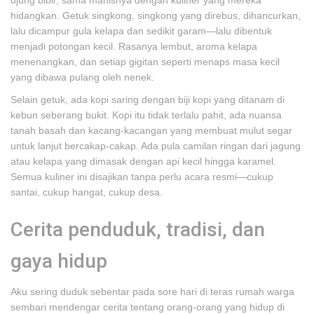
ujung bibir, sama manisnya dengan kuliner yang mereka
hidangkan. Getuk singkong, singkong yang direbus, dihancurkan,
lalu dicampur gula kelapa dan sedikit garam—lalu dibentuk
menjadi potongan kecil. Rasanya lembut, aroma kelapa
menenangkan, dan setiap gigitan seperti menaps masa kecil
yang dibawa pulang oleh nenek.
Selain getuk, ada kopi saring dengan biji kopi yang ditanam di
kebun seberang bukit. Kopi itu tidak terlalu pahit, ada nuansa
tanah basah dan kacang-kacangan yang membuat mulut segar
untuk lanjut bercakap-cakap. Ada pula camilan ringan dari jagung
atau kelapa yang dimasak dengan api kecil hingga karamel.
Semua kuliner ini disajikan tanpa perlu acara resmi—cukup
santai, cukup hangat, cukup desa.
Cerita penduduk, tradisi, dan
gaya hidup
Aku sering duduk sebentar pada sore hari di teras rumah warga
sembari mendengar cerita tentang orang-orang yang hidup di