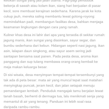
kelokan sungai yang jadi jalan utama. Pagi-pagi penduduk
bekerja di sawah atau kolam ikan, siang hari berjualan di pasar
kecil, sore membuat kerajinan sederhana. Karena jarak ke kota
cukup jauh, mereka saling membantu lewat gotong-royong:
memindahkan padi, membangun fasilitas desa, bahkan menjaga
keamanan lingkungan dengan cara yang ramah.
Kuliner khas desa ini lahir dari apa yang tersedia di sekitar rumah:
jagung manis, ikan sungai yang diasinkan, sayur segar, dan
bumbu sederhana dari kebun. Hidangan seperti nasi jagung, ikan
asin, lalapan daun singkong, atau sayur asem sering jadi
santapan bersama saat panen. Pada pesta desa, aroma ikan
panggang dan sup tulang membawa orang-orang kembali ke
meja makan keluarga besar.
Di sisi wisata, desa menyimpan tempat-tempat tersembunyi yang
tak ada di peta besar: mata air yang muncul tepat saat matahari
menyingkap puncak, jeram kecil, dan jalan setapak menuju
pemandangan lembah. Penduduk mengajak tamu berjalan lewat
tanah basah, berhenti di dermaga tua, lalu menikmati senja yang
memantul di air yang tenang. Panduan ini lebih soal rasa
daripada rambu-rambu.