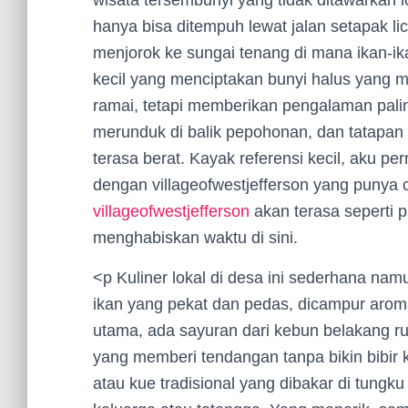
wisata tersembunyi yang tidak ditawarkan l
hanya bisa ditempuh lewat jalan setapak l
menjorok ke sungai tenang di mana ikan-ikan
kecil yang menciptakan bunyi halus yang m
ramai, tetapi memberikan pengalaman pali
merunduk di balik pepohonan, dan tatapan
terasa berat. Kayak referensi kecil, aku 
dengan villageofwestjefferson yang punya c
villageofwestjefferson
akan terasa seperti p
menghabiskan waktu di sini.
<p Kuliner lokal di desa ini sederhana n
ikan yang pekat dan pedas, dicampur arom
utama, ada sayuran dari kebun belakang ru
yang memberi tendangan tanpa bikin bibir 
atau kue tradisional yang dibakar di tungku