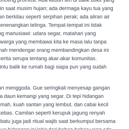
onceng promosi. Ada kebun teh di balik bukit yang
icin saat musim hujan; ada dermaga kayu tua yang
 berkilau seperti serpihan perak; ada aliran air
enenangkan telinga. Tempat-tempat ini tidak
ng manusiawi: udara segar, matahari yang
 warga yang membawa kita ke masa lalu tanpa
pernah mendengar orang membandingkan desa ini
erita serupa tentang akar-akar komunitas.
intu balik ke rumah bagi siapa pun yang sudah
amun menggoda. Gue seringkali menyesap gangan
a daun kemangi yang segar. Di tepi hidangan
mah, kuah santan yang lembut, dan cabai kecil
kebas. Camilan seperti kerupuk jagung renyah
 batu juga jadi ritual wajib saat berkumpul bersama