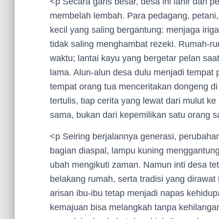
<p Secara garis besar, desa ini lahir dari
membelah lembah. Para pedagang, petani
kecil yang saling bergantung: menjaga iriga
tidak saling menghambat rezeki. Rumah-r
waktu; lantai kayu yang bergetar pelan sa
lama. Alun-alun desa dulu menjadi tempat 
tempat orang tua menceritakan dongeng di
tertulis, tiap cerita yang lewat dari mulut k
sama, bukan dari kepemilikan satu orang s
<p Seiring berjalannya generasi, perubaha
bagian diaspal, lampu kuning menggantung 
ubah mengikuti zaman. Namun inti desa tet
belakang rumah, serta tradisi yang dirawat
arisan ibu-ibu tetap menjadi napas kehid
kemajuan bisa melangkah tanpa kehilangan a