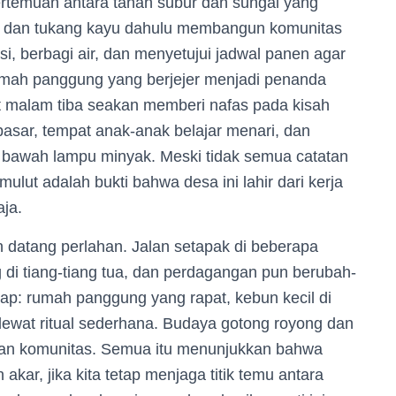
 pertemuan antara tanah subur dan sungai yang
, dan tukang kayu dahulu membangun komunitas
si, berbagi air, dan menyetujui jadwal panen agar
umah panggung yang berjejer menjadi penanda
at malam tiba seakan memberi nafas pada kisah
pasar, tempat anak-anak belajar menari, dan
 bawah lampu minyak. Meski tidak semua catatan
e mulut adalah bukti bahwa desa ini lahir dari kerja
aja.
n datang perlahan. Jalan setapak di beberapa
di tiang-tiang tua, dan perdagangan pun berubah-
ap: rumah panggung yang rapat, kebun kecil di
 lewat ritual sederhana. Budaya gotong royong dan
upan komunitas. Semua itu menunjukkan bahwa
kar, jika kita tetap menjaga titik temu antara