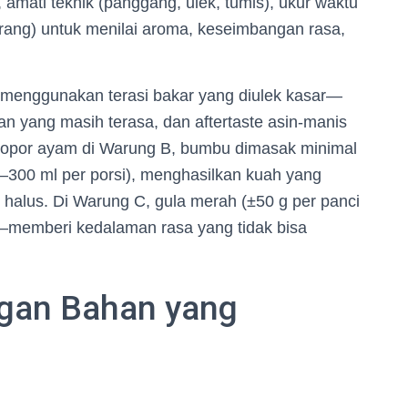
 amati teknik (panggang, ulek, tumis), ukur waktu
 orang) untuk menilai aroma, keseimbangan rasa,
 menggunakan terasi bakar yang diulek kasar—
ran yang masih terasa, dan aftertaste asin-manis
k opor ayam di Warung B, bumbu dimasak minimal
0–300 ml per porsi), menghasilkan kuah yang
halus. Di Warung C, gula merah (±50 g per panci
n—memberi kedalaman rasa yang tidak bisa
ngan Bahan yang