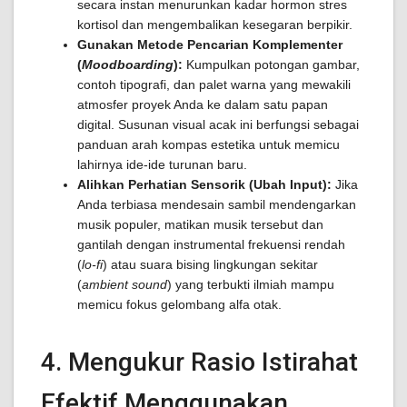
secara instan menurunkan kadar hormon stres
kortisol dan mengembalikan kesegaran berpikir.
Gunakan Metode Pencarian Komplementer
(
Moodboarding
):
Kumpulkan potongan gambar,
contoh tipografi, dan palet warna yang mewakili
atmosfer proyek Anda ke dalam satu papan
digital. Susunan visual acak ini berfungsi sebagai
panduan arah kompas estetika untuk memicu
lahirnya ide-ide turunan baru.
Alihkan Perhatian Sensorik (Ubah Input):
Jika
Anda terbiasa mendesain sambil mendengarkan
musik populer, matikan musik tersebut dan
gantilah dengan instrumental frekuensi rendah
(
lo-fi
) atau suara bising lingkungan sekitar
(
ambient sound
) yang terbukti ilmiah mampu
memicu fokus gelombang alfa otak.
4. Mengukur Rasio Istirahat
Efektif Menggunakan