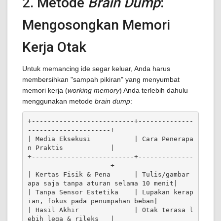
2. Metode
Brain Dump
:
Mengosongkan Memori
Kerja Otak
Untuk memancing ide segar keluar, Anda harus
membersihkan "sampah pikiran" yang menyumbat
memori kerja (
working memory
) Anda terlebih dahulu
menggunakan metode
brain dump
:
+--------------------------+--------------
---------------------+

| Media Eksekusi           | Cara Penerapa
n Praktis            |

+--------------------------+--------------
---------------------+

| Kertas Fisik & Pena      | Tulis/gambar 
apa saja tanpa aturan selama 10 menit|

| Tanpa Sensor Estetika    | Lupakan kerap
ian, fokus pada penumpahan beban|

| Hasil Akhir              | Otak terasa l
ebih lega & rileks   |
