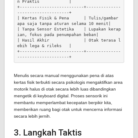
n Praktis            |

+--------------------------+--------------
---------------------+

| Kertas Fisik & Pena      | Tulis/gambar 
apa saja tanpa aturan selama 10 menit|

| Tanpa Sensor Estetika    | Lupakan kerap
ian, fokus pada penumpahan beban|

| Hasil Akhir              | Otak terasa l
ebih lega & rileks   |

+--------------------------+--------------
Menulis secara manual menggunakan pena di atas
kertas fisik terbukti secara psikologis mengaktifkan area
motorik halus di otak secara lebih luas dibandingkan
mengetik di keyboard digital. Proses sensorik ini
membantu memperlambat kecepatan berpikir kita,
memberikan ruang bagi otak untuk mencerna informasi
secara lebih jernih.
3. Langkah Taktis