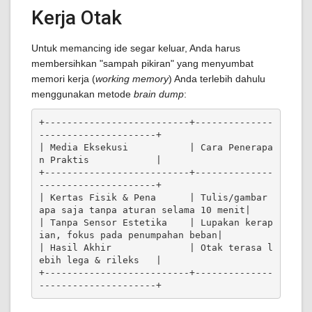
Kerja Otak
Untuk memancing ide segar keluar, Anda harus
membersihkan "sampah pikiran" yang menyumbat
memori kerja (
working memory
) Anda terlebih dahulu
menggunakan metode
brain dump
:
+--------------------------+--------------
---------------------+

| Media Eksekusi           | Cara Penerapa
n Praktis            |

+--------------------------+--------------
---------------------+

| Kertas Fisik & Pena      | Tulis/gambar 
apa saja tanpa aturan selama 10 menit|

| Tanpa Sensor Estetika    | Lupakan kerap
ian, fokus pada penumpahan beban|

| Hasil Akhir              | Otak terasa l
ebih lega & rileks   |

+--------------------------+--------------