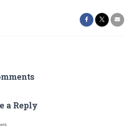
omments
e a Reply
ent.