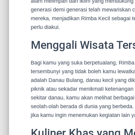
alam melimpah dan iklim yang mendukung un
generasi demi generasi telah mewariskan c
mereka, menjadikan Rimba Kecil sebagai 
perlu diakui.
Menggali Wisata Te
Bagi kamu yang suka berpetualang, Rimba
tersembunyi yang tidak boleh kamu lewatka
adalah Danau Bulang, danau kecil yang dike
piknik atau sekadar menikmati ketenangan a
sekitar danau, kamu akan melihat berbaga
seolah-olah berada di dunia yang berbeda
jika kamu ingin menemukan kegiatan lain y
Kuliner Khas yang M