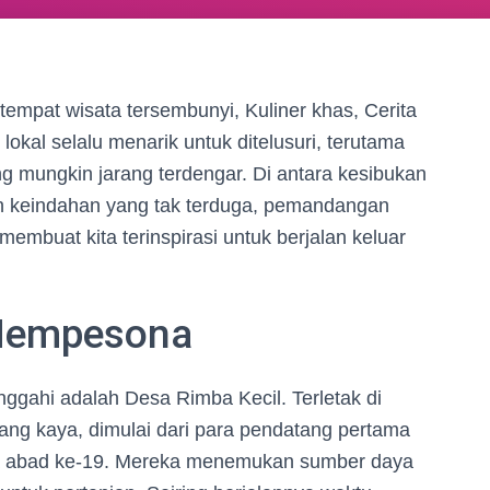
tempat wisata tersembunyi, Kuliner khas, Cerita
 lokal selalu menarik untuk ditelusuri, terutama
ng mungkin jarang terdengar. Di antara kesibukan
an keindahan yang tak terduga, pemandangan
membuat kita terinspirasi untuk berjalan keluar
 Mempesona
inggahi adalah Desa Rimba Kecil. Terletak di
 yang kaya, dimulai dari para pendatang pertama
da abad ke-19. Mereka menemukan sumber daya