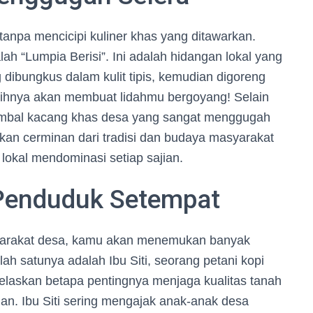
tanpa mencicipi kuliner khas yang ditawarkan.
ah “Lumpia Berisi”. Ini adalah hidangan lokal yang
 dibungkus dalam kulit tipis, kemudian digoreng
rihnya akan membuat lidahmu bergoyang! Selain
 sambal kacang khas desa yang sangat menggugah
akan cerminan dari tradisi dan budaya masyarakat
lokal mendominasi setiap sajian.
i Penduduk Setempat
yarakat desa, kamu akan menemukan banyak
alah satunya adalah Ibu Siti, seorang petani kopi
elaskan betapa pentingnya menjaga kualitas tanah
an. Ibu Siti sering mengajak anak-anak desa