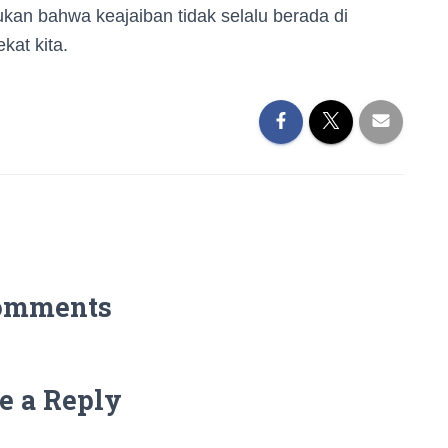
kan bahwa keajaiban tidak selalu berada di
kat kita.
omments
e a Reply