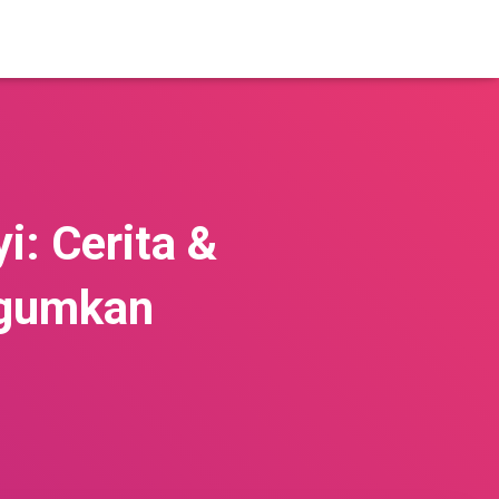
: Cerita &
agumkan