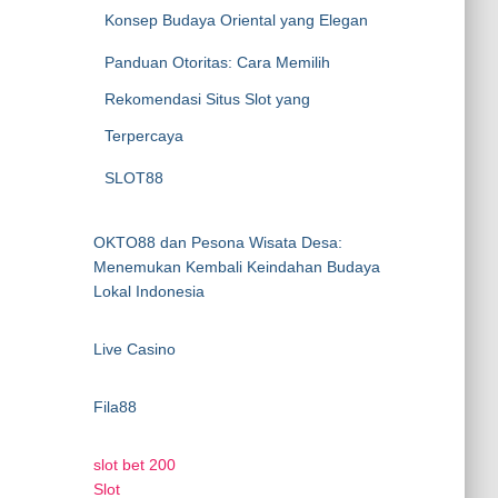
Konsep Budaya Oriental yang Elegan
Panduan Otoritas: Cara Memilih
Rekomendasi Situs Slot yang
Terpercaya
SLOT88
OKTO88 dan Pesona Wisata Desa:
Menemukan Kembali Keindahan Budaya
Lokal Indonesia
Live Casino
Fila88
slot bet 200
Slot