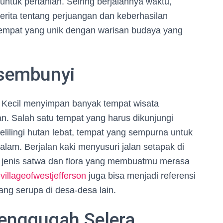
tuk pertanian. Seiring berjalannya waktu,
erita tentang perjuangan dan keberhasilan
tempat yang unik dengan warisan budaya yang
rsembunyi
 Kecil menyimpan banyak tempat wisata
n. Salah satu tempat yang harus dikunjungi
lilingi hutan lebat, tempat yang sempurna untuk
lam. Berjalan kaki menyusuri jalan setapak di
i jenis satwa dan flora yang membuatmu merasa
.
villageofwestjefferson
juga bisa menjadi referensi
ang serupa di desa-desa lain.
enggugah Selera