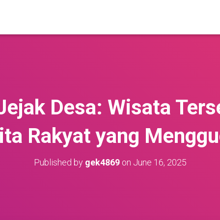
Jejak Desa: Wisata Ter
ita Rakyat yang Mengg
Published by
gek4869
on
June 16, 2025