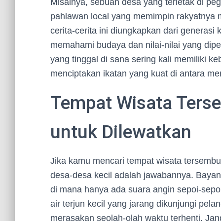
Misalnya, sebuah desa yang terletak di pe
pahlawan local yang memimpin rakyatnya 
cerita-cerita ini diungkapkan dari generasi
memahami budaya dan nilai-nilai yang dip
yang tinggal di sana sering kali memiliki ke
menciptakan ikatan yang kuat di antara me
Tempat Wisata Ters
untuk Dilewatkan
Jika kamu mencari tempat wisata tersembuny
desa-desa kecil adalah jawabannya. Bayan
di mana hanya ada suara angin sepoi-sepoi
air terjun kecil yang jarang dikunjungi pel
merasakan seolah-olah waktu terhenti. Ja