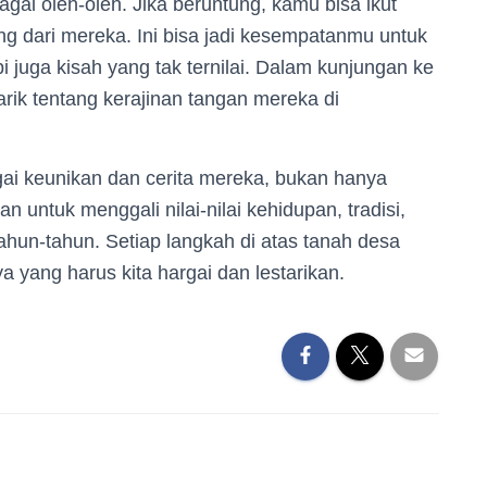
gai oleh-oleh. Jika beruntung, kamu bisa ikut
ng dari mereka. Ini bisa jadi kesempatanmu untuk
 juga kisah yang tak ternilai. Dalam kunjungan ke
ik tentang kerajinan tangan mereka di
gai keunikan dan cerita mereka, bukan hanya
an untuk menggali nilai-nilai kehidupan, tradisi,
tahun-tahun. Setiap langkah di atas tanah desa
 yang harus kita hargai dan lestarikan.