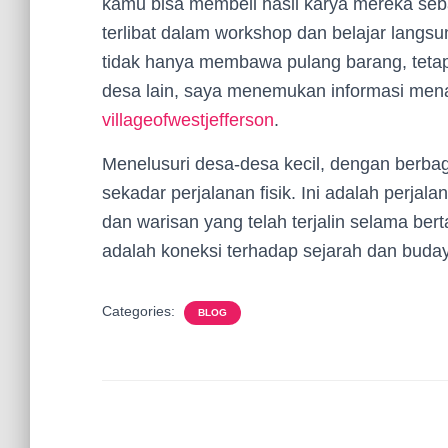
kamu bisa membeli hasil karya mereka seba
terlibat dalam workshop dan belajar langsu
tidak hanya membawa pulang barang, tetapi
desa lain, saya menemukan informasi menar
villageofwestjefferson
.
Menelusuri desa-desa kecil, dengan berba
sekadar perjalanan fisik. Ini adalah perjalan
dan warisan yang telah terjalin selama ber
adalah koneksi terhadap sejarah dan budaya
Categories:
BLOG