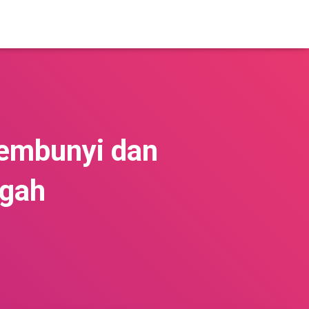
sembunyi dan
ugah