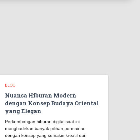
BLOG
Nuansa Hiburan Modern
dengan Konsep Budaya Oriental
yang Elegan
Perkembangan hiburan digital saat ini
menghadirkan banyak pilihan permainan
dengan konsep yang semakin kreatif dan