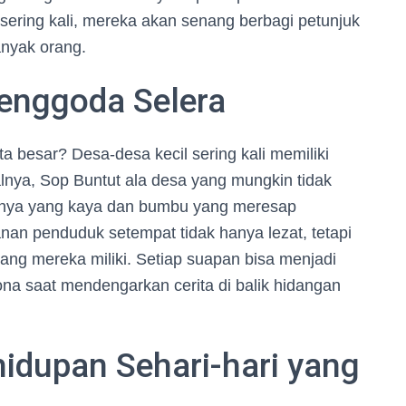
ering kali, mereka akan senang berbagi petunjuk
anyak orang.
enggoda Selera
ta besar? Desa-desa kecil sering kali memiliki
lnya, Sop Buntut ala desa yang mungkin tidak
anya yang kaya dan bumbu yang meresap
n penduduk setempat tidak hanya lezat, tetapi
yang mereka miliki. Setiap suapan bisa menjadi
ona saat mendengarkan cerita di balik hidangan
idupan Sehari-hari yang