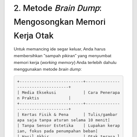
2. Metode
Brain Dump
:
Mengosongkan Memori
Kerja Otak
Untuk memancing ide segar keluar, Anda harus
membersihkan "sampah pikiran" yang menyumbat
memori kerja (
working memory
) Anda terlebih dahulu
menggunakan metode
brain dump
:
+--------------------------+--------------
---------------------+

| Media Eksekusi           | Cara Penerapa
n Praktis            |

+--------------------------+--------------
---------------------+

| Kertas Fisik & Pena      | Tulis/gambar 
apa saja tanpa aturan selama 10 menit|

| Tanpa Sensor Estetika    | Lupakan kerap
ian, fokus pada penumpahan beban|

| Hasil Akhir              | Otak terasa l