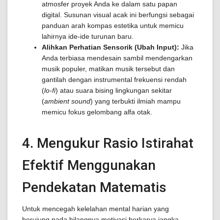
atmosfer proyek Anda ke dalam satu papan
digital. Susunan visual acak ini berfungsi sebagai
panduan arah kompas estetika untuk memicu
lahirnya ide-ide turunan baru.
Alihkan Perhatian Sensorik (Ubah Input):
Jika
Anda terbiasa mendesain sambil mendengarkan
musik populer, matikan musik tersebut dan
gantilah dengan instrumental frekuensi rendah
(
lo-fi
) atau suara bising lingkungan sekitar
(
ambient sound
) yang terbukti ilmiah mampu
memicu fokus gelombang alfa otak.
4. Mengukur Rasio Istirahat
Efektif Menggunakan
Pendekatan Matematis
Untuk mencegah kelelahan mental harian yang
berujung pada hilangnya motivasi berkarya jangka