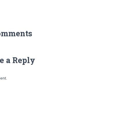
omments
e a Reply
ent.