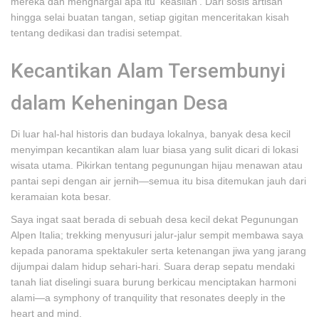
mereka dan menghargai apa itu 'keaslian'. Dari sosis artisan
hingga selai buatan tangan, setiap gigitan menceritakan kisah
tentang dedikasi dan tradisi setempat.
Kecantikan Alam Tersembunyi
dalam Keheningan Desa
Di luar hal-hal historis dan budaya lokalnya, banyak desa kecil
menyimpan kecantikan alam luar biasa yang sulit dicari di lokasi
wisata utama. Pikirkan tentang pegunungan hijau menawan atau
pantai sepi dengan air jernih—semua itu bisa ditemukan jauh dari
keramaian kota besar.
Saya ingat saat berada di sebuah desa kecil dekat Pegunungan
Alpen Italia; trekking menyusuri jalur-jalur sempit membawa saya
kepada panorama spektakuler serta ketenangan jiwa yang jarang
dijumpai dalam hidup sehari-hari. Suara derap sepatu mendaki
tanah liat diselingi suara burung berkicau menciptakan harmoni
alami—a symphony of tranquility that resonates deeply in the
heart and mind.