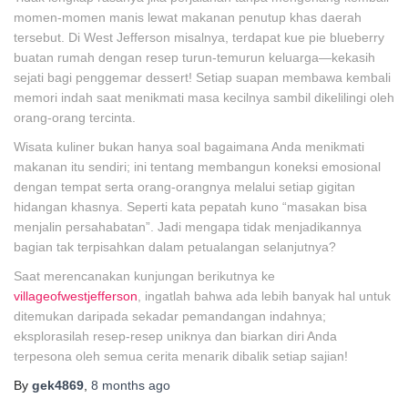
momen-momen manis lewat makanan penutup khas daerah
tersebut. Di West Jefferson misalnya, terdapat kue pie blueberry
buatan rumah dengan resep turun-temurun keluarga—kekasih
sejati bagi penggemar dessert! Setiap suapan membawa kembali
memori indah saat menikmati masa kecilnya sambil dikelilingi oleh
orang-orang tercinta.
Wisata kuliner bukan hanya soal bagaimana Anda menikmati
makanan itu sendiri; ini tentang membangun koneksi emosional
dengan tempat serta orang-orangnya melalui setiap gigitan
hidangan khasnya. Seperti kata pepatah kuno “masakan bisa
menjalin persahabatan”. Jadi mengapa tidak menjadikannya
bagian tak terpisahkan dalam petualangan selanjutnya?
Saat merencanakan kunjungan berikutnya ke
villageofwestjefferson
, ingatlah bahwa ada lebih banyak hal untuk
ditemukan daripada sekadar pemandangan indahnya;
eksplorasilah resep-resep uniknya dan biarkan diri Anda
terpesona oleh semua cerita menarik dibalik setiap sajian!
By
gek4869
,
8 months
ago