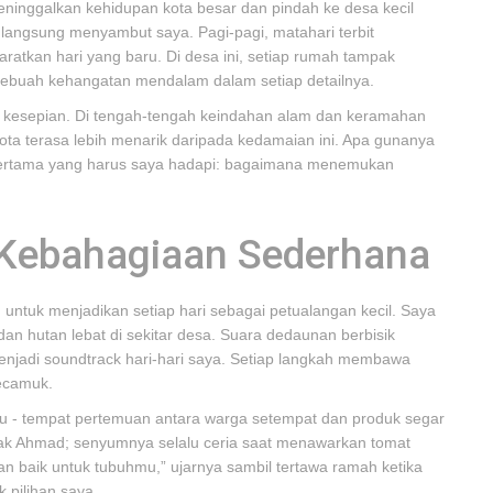
eninggalkan kehidupan kota besar dan pindah ke desa kecil
ai langsung menyambut saya. Pagi-pagi, matahari terbit
tkan hari yang baru. Di desa ini, setiap rumah tampak
sebuah kehangatan mendalam dalam setiap detailnya.
sa kesepian. Di tengah-tengah keindahan alam dan keramahan
ota terasa lebih menarik daripada kedamaian ini. Apa gunanya
n pertama yang harus saya hadapi: bagaimana menemukan
Kebahagiaan Sederhana
ntuk menjadikan setiap hari sebagai petualangan kecil. Saya
 dan hutan lebat di sekitar desa. Suara dedaunan berbisik
enjadi soundtrack hari-hari saya. Setiap langkah membawa
kecamuk.
gu - tempat pertemuan antara warga setempat dan produk segar
ak Ahmad; senyumnya selalu ceria saat menawarkan tomat
n baik untuk tubuhmu,” ujarnya sambil tertawa ramah ketika
 pilihan saya.