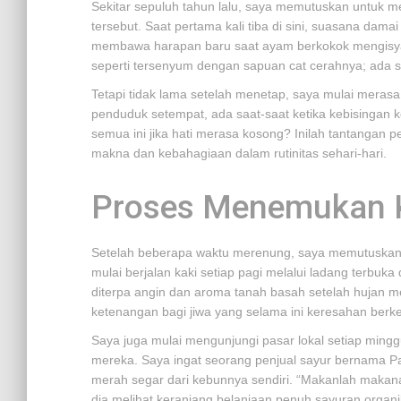
Sekitar sepuluh tahun lalu, saya memutuskan untuk m
tersebut. Saat pertama kali tiba di sini, suasana dam
membawa harapan baru saat ayam berkokok mengisyara
seperti tersenyum dengan sapuan cat cerahnya; ada 
Tetapi tidak lama setelah menetap, saya mulai mera
penduduk setempat, ada saat-saat ketika kebisingan k
semua ini jika hati merasa kosong? Inilah tantanga
makna dan kebahagiaan dalam rutinitas sehari-hari.
Proses Menemukan 
Setelah beberapa waktu merenung, saya memutuskan u
mulai berjalan kaki setiap pagi melalui ladang terbuka
diterpa angin dan aroma tanah basah setelah hujan m
ketenangan bagi jiwa yang selama ini keresahan ber
Saya juga mulai mengunjungi pasar lokal setiap ming
mereka. Saya ingat seorang penjual sayur bernama P
merah segar dari kebunnya sendiri. “Makanlah makana
dia melihat keranjang belanjaan penuh sayuran organik