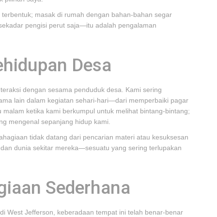
 baik terbentuk; masak di rumah dengan bahan-bahan segar
ekadar pengisi perut saja—itu adalah pengalaman
ehidupan Desa
i interaksi dengan sesama penduduk desa. Kami sering
ama lain dalam kegiatan sehari-hari—dari memperbaiki pagar
malam ketika kami berkumpul untuk melihat bintang-bintang;
ing mengenal sepanjang hidup kami.
ebahagiaan tidak datang dari pencarian materi atau kesuksesan
 dan dunia sekitar mereka—sesuatu yang sering terlupakan
giaan Sederhana
 di West Jefferson, keberadaan tempat ini telah benar-benar