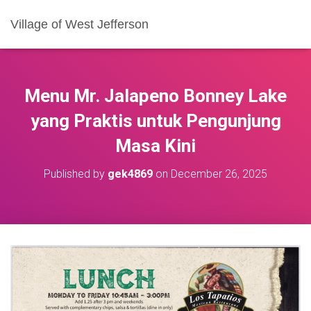
Village of West Jefferson
Menu Mr. Jalapeno Bonney Lake
yang Praktis untuk Pengunjung
Masa Kini
Published by
gek4869
on
December 26, 2025