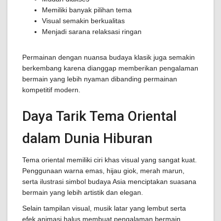
Memiliki banyak pilihan tema
Visual semakin berkualitas
Menjadi sarana relaksasi ringan
Permainan dengan nuansa budaya klasik juga semakin
berkembang karena dianggap memberikan pengalaman
bermain yang lebih nyaman dibanding permainan
kompetitif modern.
Daya Tarik Tema Oriental
dalam Dunia Hiburan
Tema oriental memiliki ciri khas visual yang sangat kuat.
Penggunaan warna emas, hijau giok, merah marun,
serta ilustrasi simbol budaya Asia menciptakan suasana
bermain yang lebih artistik dan elegan.
Selain tampilan visual, musik latar yang lembut serta
efek animasi halus membuat pengalaman bermain