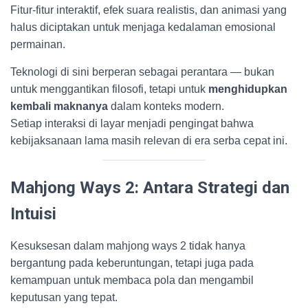
Fitur-fitur interaktif, efek suara realistis, dan animasi yang
halus diciptakan untuk menjaga kedalaman emosional
permainan.
Teknologi di sini berperan sebagai perantara — bukan
untuk menggantikan filosofi, tetapi untuk
menghidupkan
kembali maknanya
dalam konteks modern.
Setiap interaksi di layar menjadi pengingat bahwa
kebijaksanaan lama masih relevan di era serba cepat ini.
Mahjong Ways 2: Antara Strategi dan
Intuisi
Kesuksesan dalam mahjong ways 2 tidak hanya
bergantung pada keberuntungan, tetapi juga pada
kemampuan untuk membaca pola dan mengambil
keputusan yang tepat.