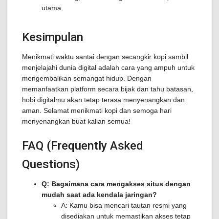
utama.
Kesimpulan
Menikmati waktu santai dengan secangkir kopi sambil
menjelajahi dunia digital adalah cara yang ampuh untuk
mengembalikan semangat hidup. Dengan
memanfaatkan platform secara bijak dan tahu batasan,
hobi digitalmu akan tetap terasa menyenangkan dan
aman. Selamat menikmati kopi dan semoga hari
menyenangkan buat kalian semua!
FAQ (Frequently Asked
Questions)
Q: Bagaimana cara mengakses situs dengan
mudah saat ada kendala jaringan?
A: Kamu bisa mencari tautan resmi yang
disediakan untuk memastikan akses tetap