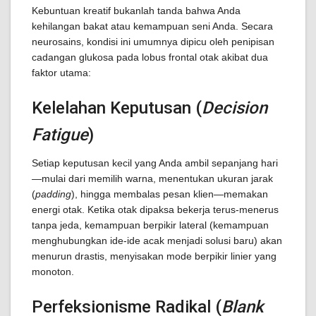
Kebuntuan kreatif bukanlah tanda bahwa Anda
kehilangan bakat atau kemampuan seni Anda. Secara
neurosains, kondisi ini umumnya dipicu oleh penipisan
cadangan glukosa pada lobus frontal otak akibat dua
faktor utama:
Kelelahan Keputusan (
Decision
Fatigue
)
Setiap keputusan kecil yang Anda ambil sepanjang hari
—mulai dari memilih warna, menentukan ukuran jarak
(
padding
), hingga membalas pesan klien—memakan
energi otak. Ketika otak dipaksa bekerja terus-menerus
tanpa jeda, kemampuan berpikir lateral (kemampuan
menghubungkan ide-ide acak menjadi solusi baru) akan
menurun drastis, menyisakan mode berpikir linier yang
monoton.
Perfeksionisme Radikal (
Blank