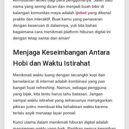
kemudahan akses bagi para penggunanya. Salah satu
nama yang sering dicari dan menjadi buah bibir di
kalangan komunitas maya adalah
ijobet
yang dikenal
praktis dan interaktif. Buat kamu yang penasaran
dengan keseruan di dalamnya, yuk kita bahas
bagaimana cara menikmati platform hiburan digital ini
dengan tetap santai dan aman!
Menjaga Keseimbangan Antara
Hobi dan Waktu Istirahat
Menikmati waktu luang dengan secangkir kopi dan
berselancar di internet adalah kombinasi yang pas
banget buat
refreshing
. Namun, sebagai pengguna
yang bijak, kita tentu harus tahu batasan. Jangan
sampai waktu istirahat yang seharusnya menyegarkan
pikiran justru membuat kita kehabisan waktu karena
terlalu asyik menatap layar ponsel.
Kunci utama dalam menikmati hiburan digital adalah
manajemen waktu yang baik. Pastikan semua kewajiban