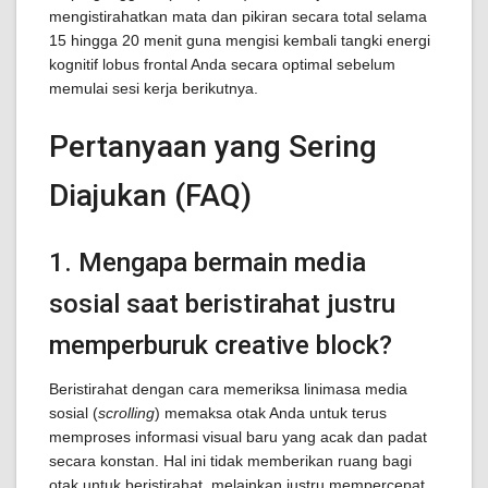
mengistirahatkan mata dan pikiran secara total selama
15 hingga 20 menit guna mengisi kembali tangki energi
kognitif lobus frontal Anda secara optimal sebelum
memulai sesi kerja berikutnya.
Pertanyaan yang Sering
Diajukan (FAQ)
1. Mengapa bermain media
sosial saat beristirahat justru
memperburuk creative block?
Beristirahat dengan cara memeriksa linimasa media
sosial (
scrolling
) memaksa otak Anda untuk terus
memproses informasi visual baru yang acak dan padat
secara konstan. Hal ini tidak memberikan ruang bagi
otak untuk beristirahat, melainkan justru mempercepat