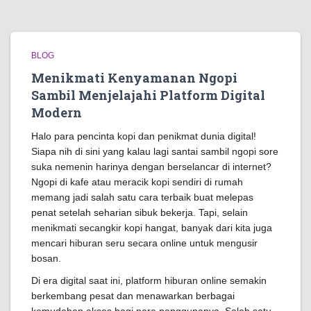
BLOG
Menikmati Kenyamanan Ngopi
Sambil Menjelajahi Platform Digital
Modern
Halo para pencinta kopi dan penikmat dunia digital!
Siapa nih di sini yang kalau lagi santai sambil ngopi sore
suka nemenin harinya dengan berselancar di internet?
Ngopi di kafe atau meracik kopi sendiri di rumah
memang jadi salah satu cara terbaik buat melepas
penat setelah seharian sibuk bekerja. Tapi, selain
menikmati secangkir kopi hangat, banyak dari kita juga
mencari hiburan seru secara online untuk mengusir
bosan.
Di era digital saat ini, platform hiburan online semakin
berkembang pesat dan menawarkan berbagai