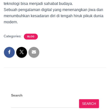
teknologi bisa menjadi sahabat budaya.
Sebuah pengalaman digital yang menenangkan jiwa dan
menumbuhkan kesadaran diri di tengah hiruk pikuk dunia
modern.
Categories:
BLOG
Search
SEARCH