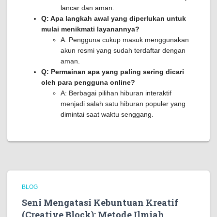
lancar dan aman.
Q: Apa langkah awal yang diperlukan untuk
mulai menikmati layanannya?
A: Pengguna cukup masuk menggunakan
akun resmi yang sudah terdaftar dengan
aman.
Q: Permainan apa yang paling sering dicari
oleh para pengguna online?
A: Berbagai pilihan hiburan interaktif
menjadi salah satu hiburan populer yang
dimintai saat waktu senggang.
BLOG
Seni Mengatasi Kebuntuan Kreatif
(Creative Block): Metode Ilmiah