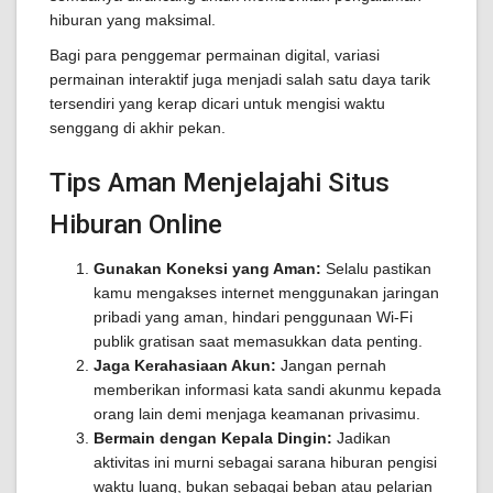
hiburan yang maksimal.
Bagi para penggemar permainan digital, variasi
permainan interaktif juga menjadi salah satu daya tarik
tersendiri yang kerap dicari untuk mengisi waktu
senggang di akhir pekan.
Tips Aman Menjelajahi Situs
Hiburan Online
Gunakan Koneksi yang Aman:
Selalu pastikan
kamu mengakses internet menggunakan jaringan
pribadi yang aman, hindari penggunaan Wi-Fi
publik gratisan saat memasukkan data penting.
Jaga Kerahasiaan Akun:
Jangan pernah
memberikan informasi kata sandi akunmu kepada
orang lain demi menjaga keamanan privasimu.
Bermain dengan Kepala Dingin:
Jadikan
aktivitas ini murni sebagai sarana hiburan pengisi
waktu luang, bukan sebagai beban atau pelarian