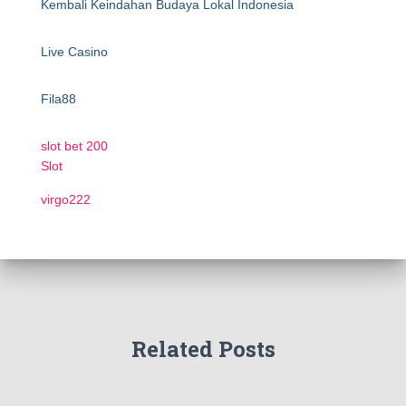
Kembali Keindahan Budaya Lokal Indonesia
Live Casino
Fila88
slot bet 200
Slot
virgo222
Related Posts