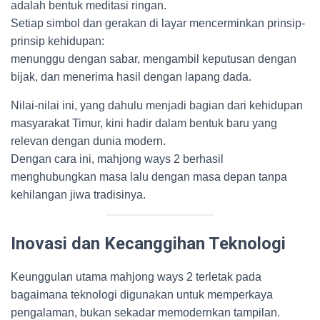
adalah bentuk meditasi ringan.
Setiap simbol dan gerakan di layar mencerminkan prinsip-
prinsip kehidupan:
menunggu dengan sabar, mengambil keputusan dengan
bijak, dan menerima hasil dengan lapang dada.
Nilai-nilai ini, yang dahulu menjadi bagian dari kehidupan
masyarakat Timur, kini hadir dalam bentuk baru yang
relevan dengan dunia modern.
Dengan cara ini, mahjong ways 2 berhasil
menghubungkan masa lalu dengan masa depan tanpa
kehilangan jiwa tradisinya.
Inovasi dan Kecanggihan Teknologi
Keunggulan utama mahjong ways 2 terletak pada
bagaimana teknologi digunakan untuk memperkaya
pengalaman, bukan sekadar memodernkan tampilan.