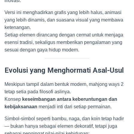
inovasi.
Versi ini menghadirkan grafis yang lebih halus, animasi
yang lebih dinamis, dan suasana visual yang membawa
ketenangan.
Setiap elemen dirancang dengan cermat untuk menjaga
esensi tradisi, sekaligus memberikan pengalaman yang
sesuai dengan gaya hidup modern.
Evolusi yang Menghormati Asal-Usul
Meskipun tampil dalam bentuk modern, mahjong ways 2
tetap setia pada filosofi aslinya.
Konsep
keseimbangan antara keberuntungan dan
kebijaksanaan
menjadi inti dari setiap permainan.
Simbol-simbol seperti bambu, naga, dan koin tetap hadir
— bukan hanya sebagai elemen dekoratif, tetapi juga
sebagai pengingat nilai-nilai kehidupan: