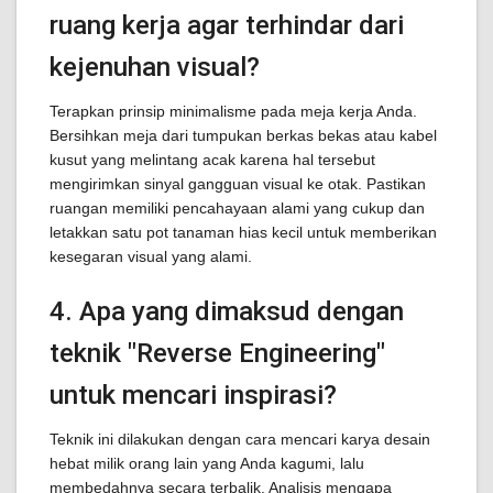
ruang kerja agar terhindar dari
kejenuhan visual?
Terapkan prinsip minimalisme pada meja kerja Anda.
Bersihkan meja dari tumpukan berkas bekas atau kabel
kusut yang melintang acak karena hal tersebut
mengirimkan sinyal gangguan visual ke otak. Pastikan
ruangan memiliki pencahayaan alami yang cukup dan
letakkan satu pot tanaman hias kecil untuk memberikan
kesegaran visual yang alami.
4. Apa yang dimaksud dengan
teknik "Reverse Engineering"
untuk mencari inspirasi?
Teknik ini dilakukan dengan cara mencari karya desain
hebat milik orang lain yang Anda kagumi, lalu
membedahnya secara terbalik. Analisis mengapa